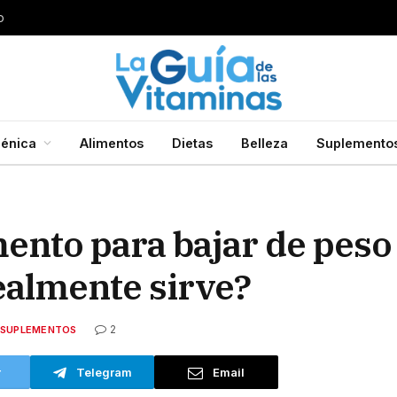
o
énica
Alimentos
Dietas
Belleza
Suplemento
ento para bajar de pes
almente sirve?
2
SUPLEMENTOS
r
Telegram
Email