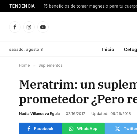
TENDENCIA
15 beneficios de tomar magnesio para tu cuerp
Facebook
Instagram
YouTube
sábado, agosto 8
Inicio
Cetog
Home
»
Suplementos
Meratrim: un suplem
prometedor ¿Pero re
Nadia Villanueva Eguía
02/16/2017
Updated:
09/26/2018
Facebook
WhatsApp
Twitte