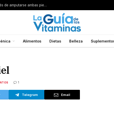
énica
Alimentos
Dietas
Belleza
Suplemento
el
1
ENTOS
r
Telegram
Email