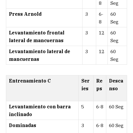
8
Seg
Press Arnold
3
6-
60
8
Seg
Levantamiento frontal
3
12
60
lateral de mancuernas
Seg
Levantamiento lateral de
3
12
60
mancuernas
Seg
Entrenamiento C
Ser
Re
Desca
ies
ps
nso
Levantamiento con barra
5
6-8
60 Seg
inclinado
Dominadas
3
6-8
60 Seg