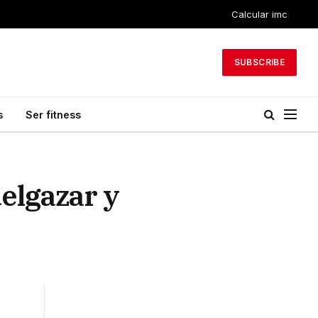
Calcular imc
SUBSCRIBE
s
Ser fitness
delgazar y