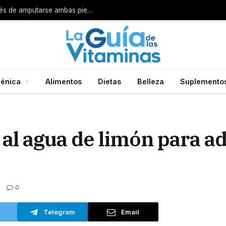
Por esta razón encarcelan a un cirujano después de amputarse ambas piernas
énica
Alimentos
Dietas
Belleza
Suplemento
 al agua de limón para a
0
r
Telegram
Email