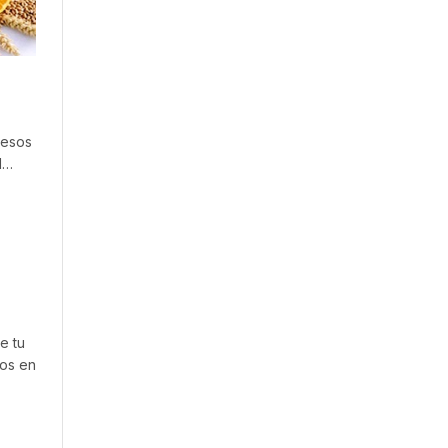
uesos
l…
e tu
cos en