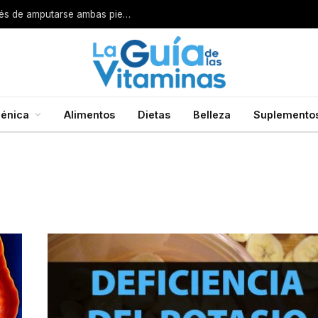
Por esta razón encarcelan a un cirujano después de amputarse ambas piernas
énica
Alimentos
Dietas
Belleza
Suplemento