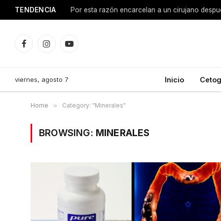
TENDENCIA
Facebook
Instagram
YouTube
viernes, agosto 7
Inicio
Cetog
Home
»
Category: "Minerales"
BROWSING:
MINERALES