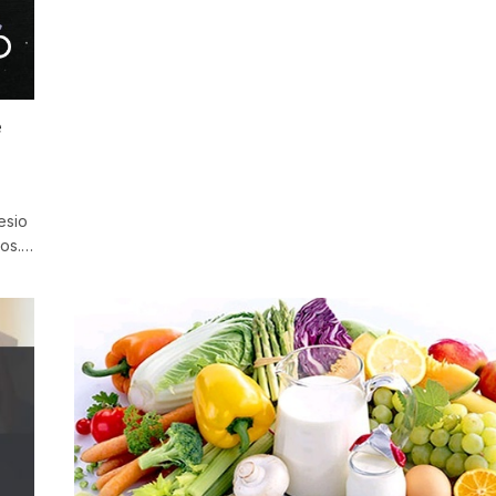
e
esio
dos.…