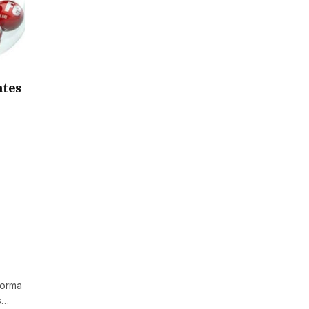
ntes
forma
s…