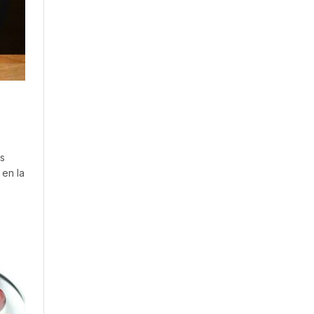
es
 en la