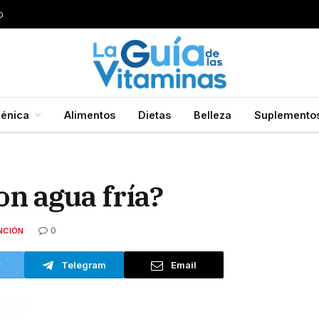
s bueno para quitarlos?
énica
Alimentos
Dietas
Belleza
Suplemento
n agua fría?
0
NCIÓN
r
Telegram
Email