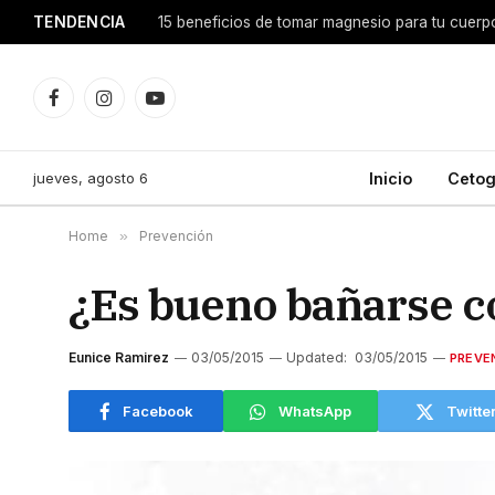
TENDENCIA
¿Por qué dan calambres en las piernas y qué e
Facebook
Instagram
YouTube
jueves, agosto 6
Inicio
Cetog
Home
»
Prevención
¿Es bueno bañarse co
Eunice Ramirez
03/05/2015
Updated:
03/05/2015
PREVE
Facebook
WhatsApp
Twitte