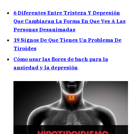
6 Diferentes Entre Tristeza Y Depresión
Que Cambiaran La Forma En Que Ves A Las
Personas Desanimadas
19 Signos De Que Tienes Un Problema De
Tiroides
Cómo usar las flores de bach para la
ansiedad y la depresión