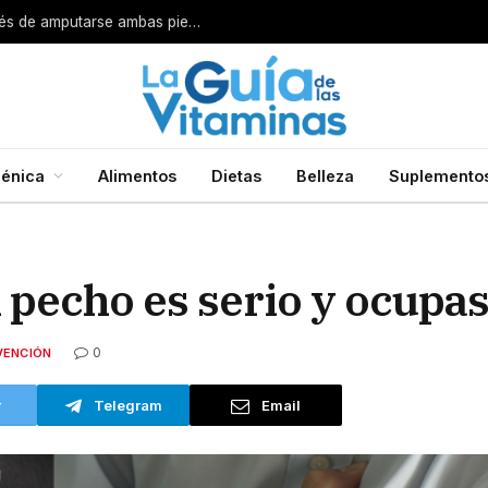
Por esta razón encarcelan a un cirujano después de amputarse ambas piernas
énica
Alimentos
Dietas
Belleza
Suplemento
l pecho es serio y ocupa
0
VENCIÓN
r
Telegram
Email