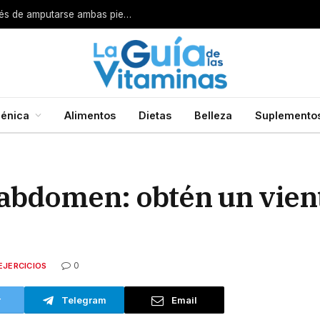
Por esta razón encarcelan a un cirujano después de amputarse ambas piernas
énica
Alimentos
Dietas
Belleza
Suplemento
l abdomen: obtén un vien
0
EJERCICIOS
r
Telegram
Email