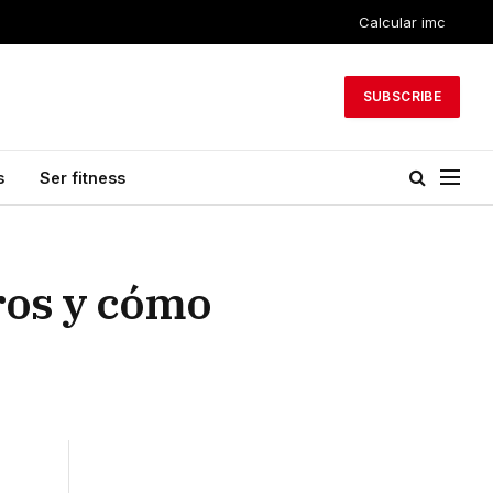
Calcular imc
SUBSCRIBE
s
Ser fitness
gros y cómo