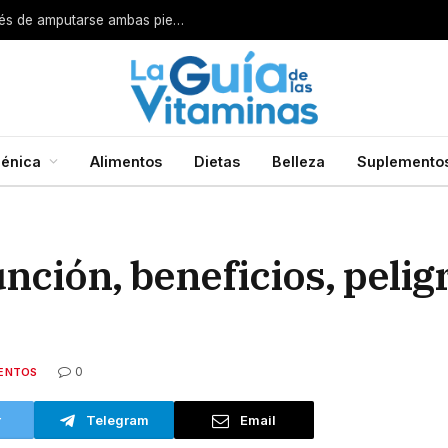
Por esta razón encarcelan a un cirujano después de amputarse ambas piernas
énica
Alimentos
Dietas
Belleza
Suplemento
unción, beneficios, peli
0
ENTOS
r
Telegram
Email