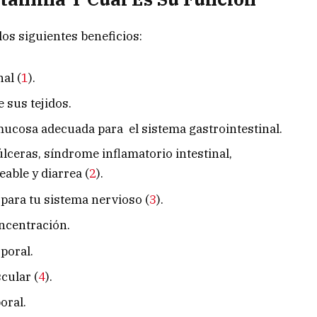
os siguientes beneficios:
al (
1
).
e sus tejidos.
ucosa adecuada para el sistema gastrointestinal.
lceras, síndrome inflamatorio intestinal,
able y diarrea (
2
).
para tu sistema nervioso (
3
).
ncentración.
poral.
cular (
4
).
oral.