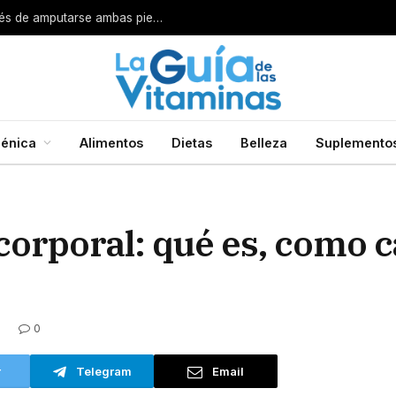
o
énica
Alimentos
Dietas
Belleza
Suplemento
corporal: qué es, como c
0
S
r
Telegram
Email