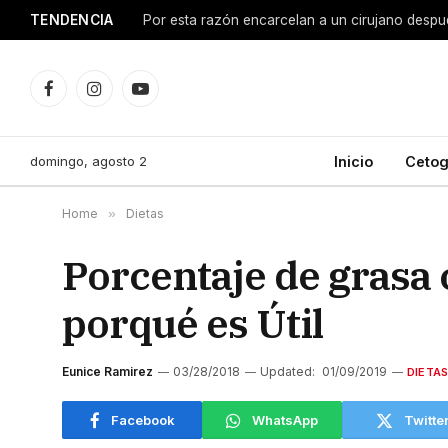
TENDENCIA
15 beneficios de tomar magnesio para tu cuerp
Facebook
Instagram
YouTube
domingo, agosto 2
Inicio
Cetog
Home
»
Dietas
Porcentaje de grasa 
porqué es Útil
Eunice Ramirez
03/28/2018
Updated:
01/09/2019
DIETA
Facebook
WhatsApp
Twitte