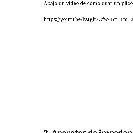
Abajo un video de cómo usar un plic
https://youtu.be/l9Jgk7Ofw-4?t=1m1
2. Aparatos de impedanc