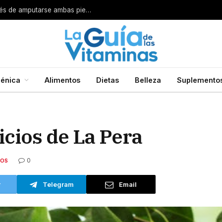
Por esta razón encarcelan a un cirujano después de amputarse ambas piernas
énica
Alimentos
Dietas
Belleza
Suplemento
cios de La Pera
0
TOS
r
Telegram
Email