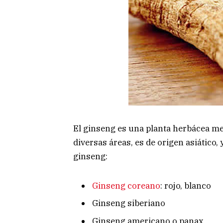
El ginseng es una planta herbácea med
diversas áreas, es de origen asiático,
ginseng:
Ginseng coreano
: rojo, blanco
Ginseng siberiano
Ginseng americano o panax