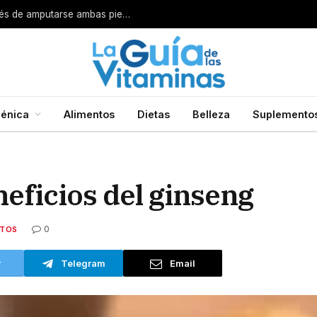
Por esta razón encarcelan a un cirujano después de amputarse ambas piernas
énica
Alimentos
Dietas
Belleza
Suplemento
eficios del ginseng
0
NTOS
r
Telegram
Email