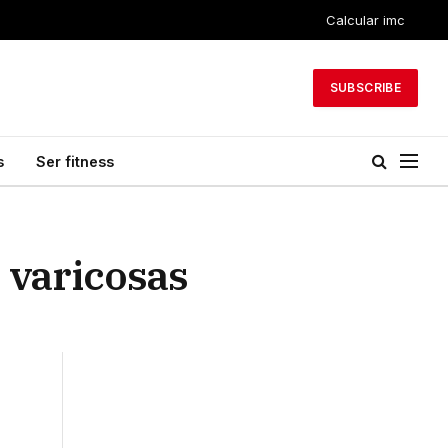
Calcular imc
SUBSCRIBE
s
Ser fitness
 varicosas