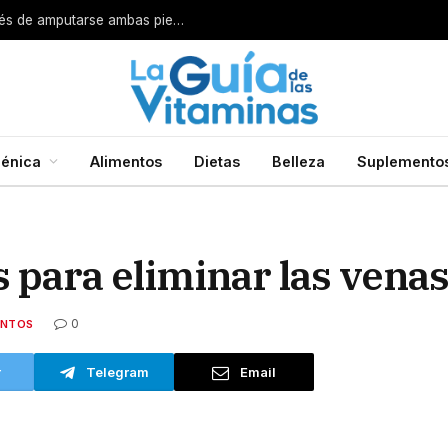
Por esta razón encarcelan a un cirujano después de amputarse ambas piernas
énica
Alimentos
Dietas
Belleza
Suplemento
 para eliminar las venas
0
ENTOS
r
Telegram
Email