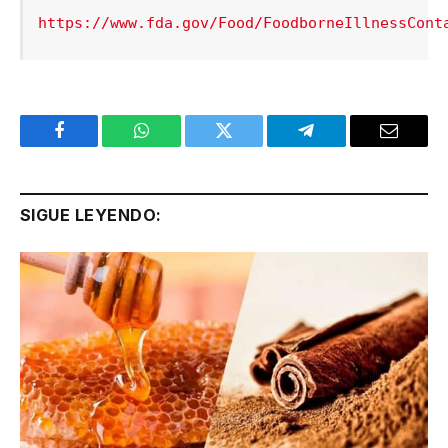
https://www.fda.gov/Food/FoodborneIllnessCont
Facebook
WhatsApp
Twitter
Telegram
Email
SIGUE LEYENDO: