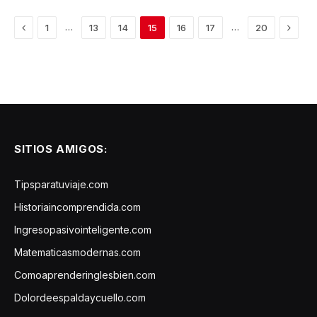
Previous
Next
…
…
1
13
14
15
16
17
20
SITIOS AMIGOS:
Tipsparatuviaje.com
Historiaincomprendida.com
Ingresopasivointeligente.com
Matematicasmodernas.com
Comoaprenderinglesbien.com
Dolordeespaldaycuello.com