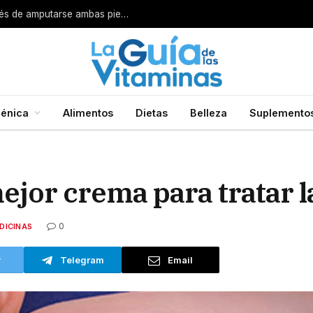
Por esta razón encarcelan a un cirujano después de amputarse ambas piernas
énica
Alimentos
Dietas
Belleza
Suplemento
jor crema para tratar l
0
DICINAS
r
Telegram
Email