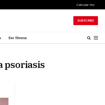
Calcular imc
SUBSCRIBE
s
Ser fitness
a psoriasis