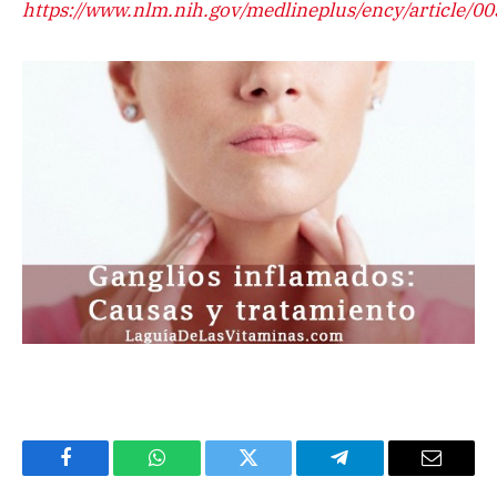
https://www.nlm.nih.gov/medlineplus/ency/article/0
Facebook
WhatsApp
Twitter
Telegram
Email