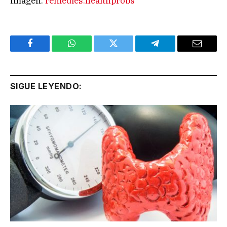
Imagen:
remedies.healthprobs
Facebook
WhatsApp
Twitter
Telegram
Email
SIGUE LEYENDO: