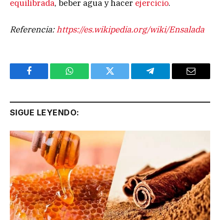
equilibrada
, beber agua y hacer
ejercicio
.
Referencia:
https://es.wikipedia.org/wiki/Ensalada
Facebook
WhatsApp
Twitter
Telegram
Email
SIGUE LEYENDO: