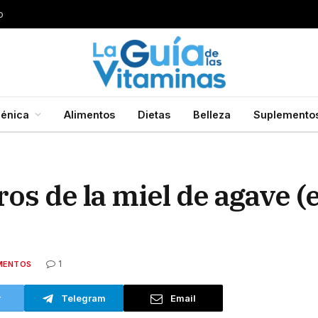
o
énica
Alimentos
Dietas
Belleza
Suplemento
ros de la miel de agave (
1
MENTOS
r
Telegram
Email