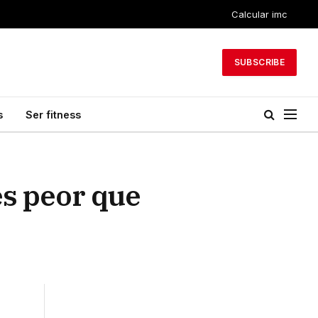
Calcular imc
SUBSCRIBE
s
Ser fitness
es peor que