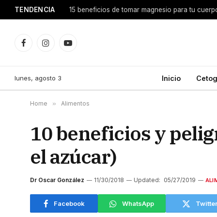
TENDENCIA
15 beneficios de tomar magnesio para tu cuerp
Facebook
Instagram
YouTube
lunes, agosto 3
Inicio
Cetog
Home
»
Alimentos
10 beneficios y pelig
el azúcar)
Dr Oscar González
11/30/2018
Updated:
05/27/2019
ALI
Facebook
WhatsApp
Twitte