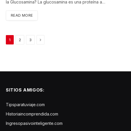
la Glucosamina? La glucosamina es una proteína a…
READ MORE
Next
1
2
3
SITIOS AMIGOS:
Tipsparatuviaje.com
Historiaincomprendida.com
Ingresopasivointeligente.com