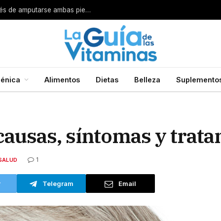
Por esta razón encarcelan a un cirujano después de amputarse ambas piernas
énica
Alimentos
Dietas
Belleza
Suplemento
causas, síntomas y trat
1
SALUD
r
Telegram
Email