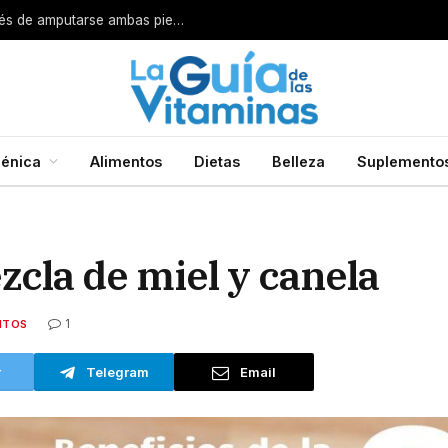
Por esta razón encarcelan a un cirujano después de amputarse ambas piernas
énica
Alimentos
Dietas
Belleza
Suplemento
zcla de miel y canela
1
NTOS
r
Telegram
Email