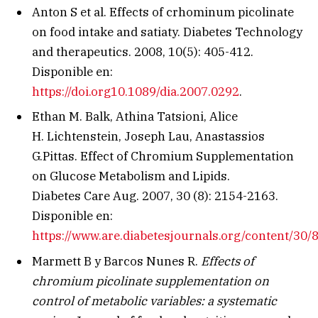
Anton S et al. Effects of crhominum picolinate
on food intake and satiaty. Diabetes Technology
and therapeutics. 2008, 10(5): 405-412.
Disponible en:
https://doi.org10.1089/dia.2007.0292
.
Ethan M.
Balk
,
Athina
Tatsioni
,
Alice
H.
Lichtenstein
,
Joseph
Lau
,
Anastassios
G.
Pittas.
Effect of Chromium Supplementation
on Glucose Metabolism and Lipids.
Diabetes Care
Aug. 2007,
30
(8):
2154-2163.
Disponible en:
https://www.are.diabetesjournals.org/content/30/8
Marmett B y Barcos Nunes R.
Effects of
chromium picolinate supplementation on
control of metabolic variables: a systematic