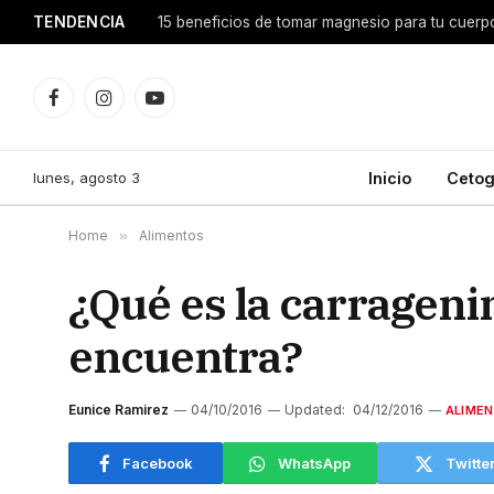
TENDENCIA
¿Por qué dan calambres en las piernas y qué e
Facebook
Instagram
YouTube
lunes, agosto 3
Inicio
Cetog
Home
»
Alimentos
¿Qué es la carragen
encuentra?
Eunice Ramirez
04/10/2016
Updated:
04/12/2016
ALIME
Facebook
WhatsApp
Twitte