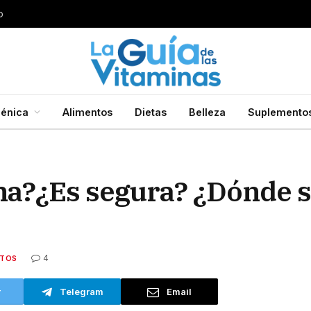
s bueno para quitarlos?
énica
Alimentos
Dietas
Belleza
Suplemento
ina?¿Es segura? ¿Dónde 
4
NTOS
r
Telegram
Email