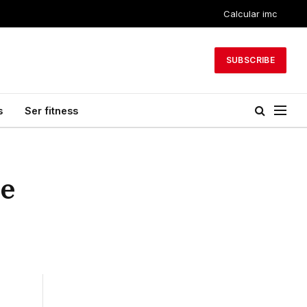
Calcular imc
SUBSCRIBE
s
Ser fitness
se