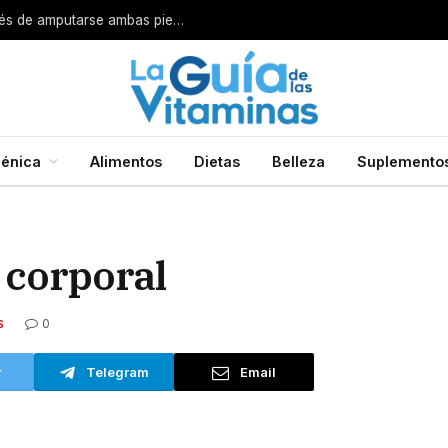
Por esta razón encarcelan a un cirujano después de amputarse ambas piernas
énica
Alimentos
Dietas
Belleza
Suplemento
 corporal
0
S
r
Telegram
Email