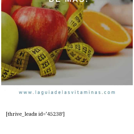
[thrive_leads id='45238′]