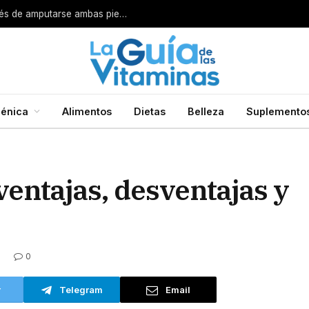
Por esta razón encarcelan a un cirujano después de amputarse ambas piernas
énica
Alimentos
Dietas
Belleza
Suplemento
ventajas, desventajas y
0
r
Telegram
Email