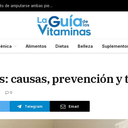
Por esta razón encarcelan a un cirujano después de amputarse ambas piernas
énica
Alimentos
Dietas
Belleza
Suplemento
s: causas, prevención y
0
r
Telegram
Email