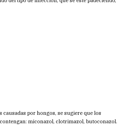
o del tipo de infección, que se esté padeciendo,
es causadas por hongos, se sugiere que los
 contengan: miconazol, clotrimazol, butoconazol.