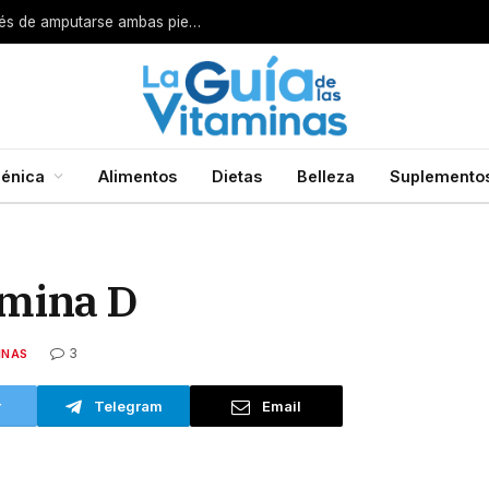
Por esta razón encarcelan a un cirujano después de amputarse ambas piernas
énica
Alimentos
Dietas
Belleza
Suplemento
amina D
3
INAS
r
Telegram
Email