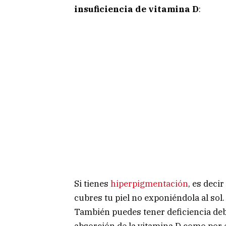
insuficiencia de vitamina D
:
Si tienes
hiperpigmentación
, es deci
cubres tu piel no exponiéndola al sol.
También puedes tener deficiencia deb
absorción de la vitamina D como por