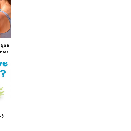
 que
peso
 y