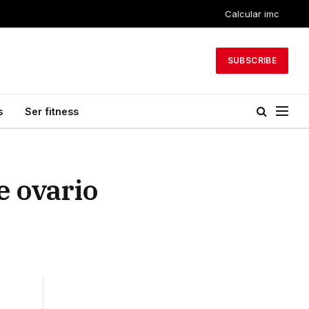
Calcular imc
SUBSCRIBE
s
Ser fitness
e ovario