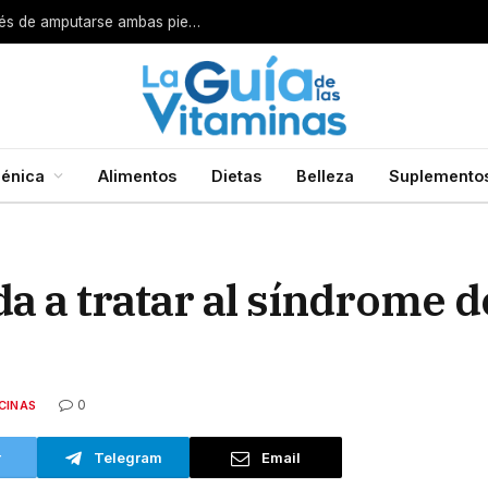
Por esta razón encarcelan a un cirujano después de amputarse ambas piernas
énica
Alimentos
Dietas
Belleza
Suplemento
 a tratar al síndrome d
0
CINAS
r
Telegram
Email