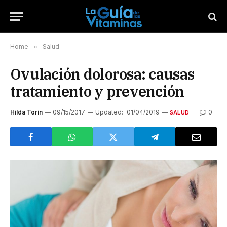
Home
»
Salud
Ovulación dolorosa: causas
tratamiento y prevención
Hilda Torin
09/15/2017
Updated:
01/04/2019
0
SALUD