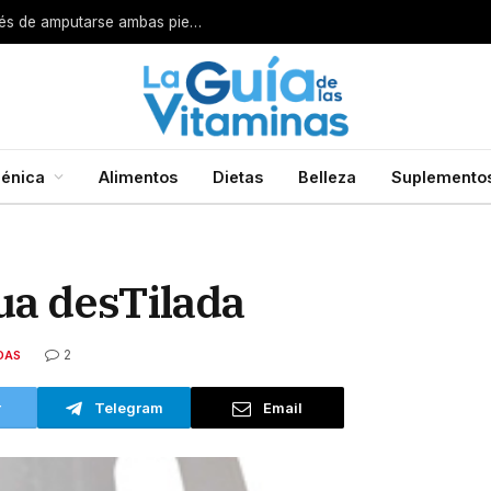
Por esta razón encarcelan a un cirujano después de amputarse ambas piernas
énica
Alimentos
Dietas
Belleza
Suplemento
ua desTilada
2
DAS
r
Telegram
Email