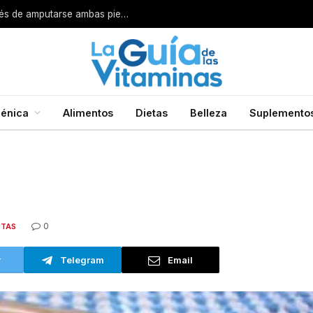
Por esta razón encarcelan a un cirujano después de amputarse ambas piernas
énica
Alimentos
Dietas
Belleza
Suplemento
0
ETAS
r
Telegram
Email