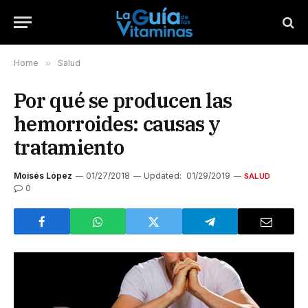
Home
»
Salud
Por qué se producen las
hemorroides: causas y
tratamiento
Moisés López
01/27/2018
Updated:
01/29/2019
SALUD
0