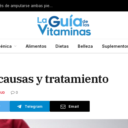
Por esta razón encarcelan a un cirujano después de amputarse ambas piernas
énica
Alimentos
Dietas
Belleza
Suplemento
causas y tratamiento
0
LUD
r
Telegram
Email