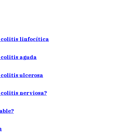
colitis linfocítica
 colitis aguda
colitis ulcerosa
colitis nerviosa?
able?
n