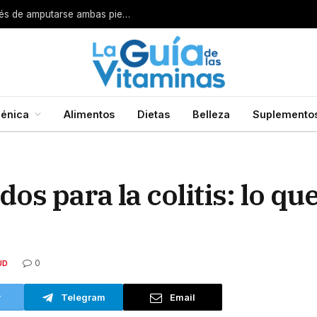
Por esta razón encarcelan a un cirujano después de amputarse ambas piernas
énica
Alimentos
Dietas
Belleza
Suplemento
os para la colitis: lo qu
0
UD
r
Telegram
Email