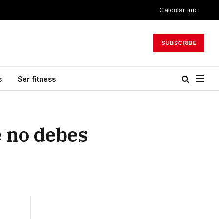
Calcular imc
SUBSCRIBE
s
Ser fitness
e no debes