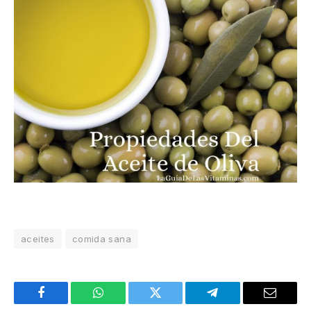
aceites
comida sana
Facebook
WhatsApp
Twitter
Telegram
Email