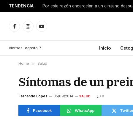
TENDENCIA
Facebook
Instagram
YouTube
viernes, agosto 7
Inicio
Cetog
Home
»
Salud
Síntomas de un prei
Fernando López
05/09/2014
0
SALUD
Facebook
WhatsApp
Twitte