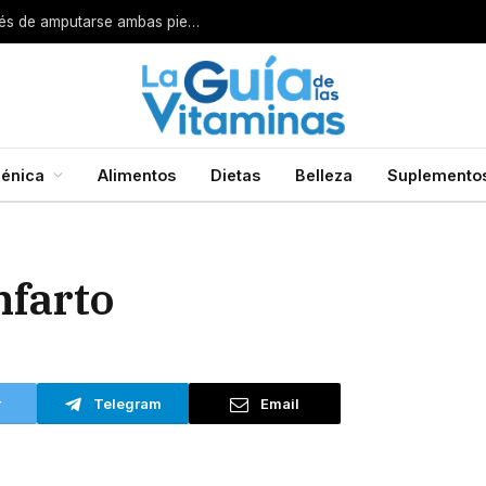
Por esta razón encarcelan a un cirujano después de amputarse ambas piernas
énica
Alimentos
Dietas
Belleza
Suplemento
nfarto
r
Telegram
Email