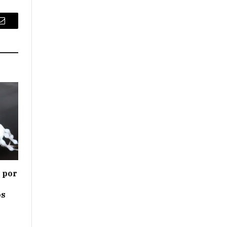
Email
s por
os