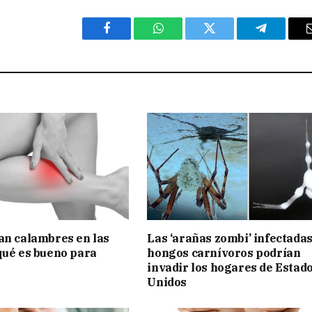
Facebook
WhatsApp
Twitter
Telegram
an calambres en las
Las ‘arañas zombi’ infectada
qué es bueno para
hongos carnívoros podrían
invadir los hogares de Estad
Unidos