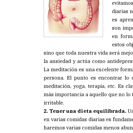
evitamo
diarias 
es apren
son impo
en forma
estos ob
sino que toda nuestra vida será mej
la ansiedad y actúa como antidepre
La meditación es una excelente forma
persona. El punto es encontrar lo
meditación, yoga, terapia, etc. Es cla
más importancia a aquello que no lo t
irritable.
2. Tener una dieta equilibrada.
U
en varias comidas diarias es fundame
haremos varias comidas menos abun