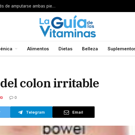
Por esta razón encarcelan a un cirujano después de amputarse ambas piernas
énica
Alimentos
Dietas
Belleza
Suplemento
el colon irritable
0
UD
r
Telegram
Email