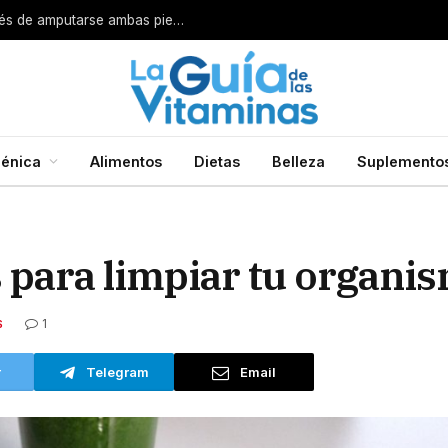
o
énica
Alimentos
Dietas
Belleza
Suplemento
 para limpiar tu organi
1
S
r
Telegram
Email