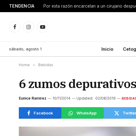
TENDENCIA
15 beneficios de tomar magnesio para tu cuerp
Facebook
Instagram
YouTube
sábado, agosto 1
Inicio
Cetog
Home
»
Bebidas
6 zumos depurativos
Eunice Ramirez
10/11/2014
Updated:
02/08/2019
BEBIDA
Facebook
WhatsApp
Twitte