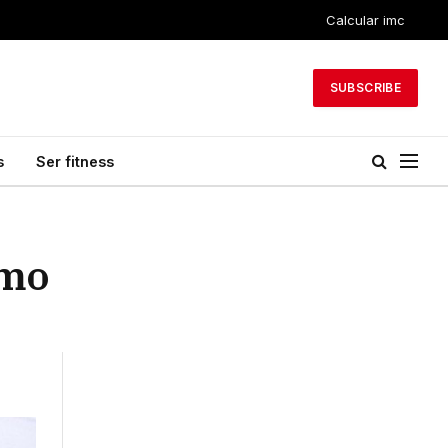
Calcular imc
SUBSCRIBE
s
Ser fitness
smo