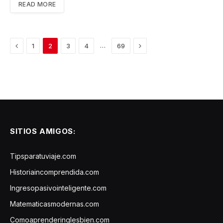
READ MORE
Previous
Next
…
1
2
3
4
69
SITIOS AMIGOS:
Tipsparatuviaje.com
Historiaincomprendida.com
Ingresopasivointeligente.com
Matematicasmodernas.com
Comoaprenderinglesbien.com