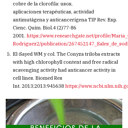
cobre de la clorofila: usos,
aplicaciones terapéuticas, actividad
antimutágena y anticancerígena TIP Rev. Esp.
Cienc. Quím. Biol.4 (2)77-86
2001.
https://www.researchgate.net/profile/Maria_
Rodriguez2/publication/267452147_Sales_de_sodi
El-Sayed WM y col. The Conyza triloba extracts
with high
chlorophyll
content and free radical
scavenging activity had anticancer activity in
cell lines.
Biomed Res
Int.
2013;2013:945638
https://www.ncbi.nlm.nih