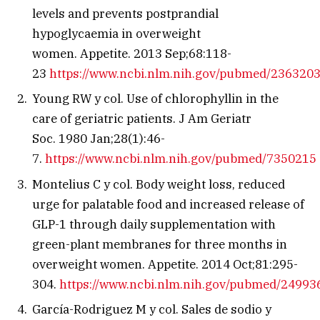
levels and prevents postprandial
hypoglycaemia in overweight
women.
Appetite.
2013 Sep;68:118-
23
https://www.ncbi.nlm.nih.gov/pubmed/236320
Young RW y col. Use of chlorophyllin in the
care of geriatric patients.
J Am Geriatr
Soc.
1980 Jan;28(1):46-
7.
https://www.ncbi.nlm.nih.gov/pubmed/7350215
Montelius C y col. Body weight loss, reduced
urge for palatable food and increased release of
GLP-1 through daily supplementation with
green-plant membranes for three months in
overweight women.
Appetite.
2014 Oct;81:295-
304.
https://www.ncbi.nlm.nih.gov/pubmed/24993
García-Rodriguez M y col. Sales de sodio y