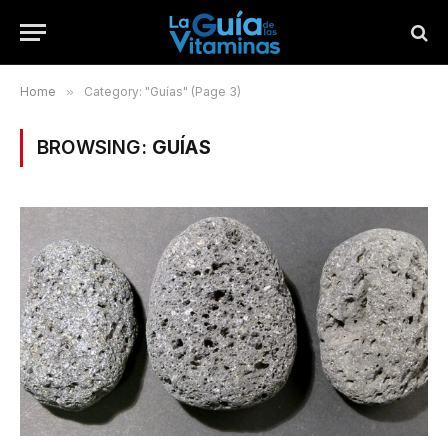
Home
»
Category: "Guías" (Page 3)
BROWSING:
GUÍAS