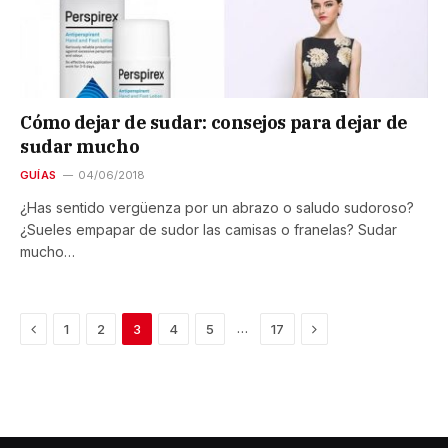
Cómo dejar de sudar: consejos para dejar de
sudar mucho
GUÍAS
04/06/2018
¿Has sentido vergüenza por un abrazo o saludo sudoroso?
¿Sueles empapar de sudor las camisas o franelas? Sudar
mucho…
Previous
Next
…
1
2
3
4
5
17