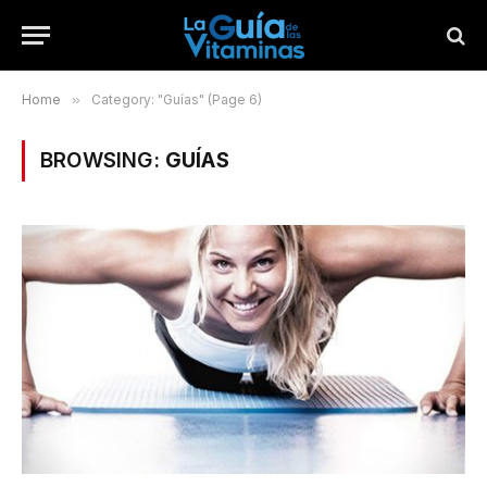
Home
»
Category: "Guías" (Page 6)
BROWSING:
GUÍAS