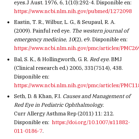
eyes.J Aust. 1976, 6, 1(10):292-4. Disponible en:
https://www.ncbi.nlm.nih.gov/pubmed/1272098
Eastin, T. R., Wilbur, L. G., & Seupaul, R. A.
(2009). Painful red eye.
The western journal of
emergency medicine
,
10
(2), e9. Disponible en:
https://www.ncbi.nlm.nih.gov/pmc/articles/PMC2
Bal, S. K., & Hollingworth, G. R.
Red eye
. BMJ
(Clinical research ed.) 2005, 331(7514), 438.
Disponible en:
https://www.ncbi.nlm.nih.gov/pmc/articles/PMC1
Seth, D. & Khan, F.I.
Causes and Management of
Red Eye in Pediatric Ophthalmology.
Curr Allergy Asthma Rep (2011) 11: 212.
Disponible en:
https://doi.org/10.1007/s11882-
011-0186-7
.