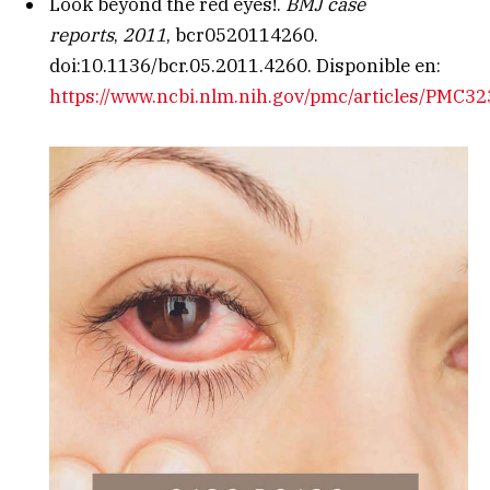
Look beyond the red eyes!.
BMJ case
reports
,
2011
, bcr0520114260.
doi:10.1136/bcr.05.2011.4260. Disponible en:
https://www.ncbi.nlm.nih.gov/pmc/articles/PMC3