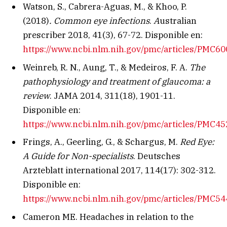
Watson, S., Cabrera-Aguas, M., & Khoo, P.
(2018)
. Common eye infections
.
A
ustralian
prescriber 2018, 41(3), 67-72. Disponible en:
https://www.ncbi.nlm.nih.gov/pmc/articles/PMC6
Weinreb, R. N., Aung, T., & Medeiros, F. A.
The
pathophysiology and treatment of glaucoma: a
review
. JAMA 2014, 311(18), 1901-11.
Disponible en:
https://www.ncbi.nlm.nih.gov/pmc/articles/PMC4
Frings, A., Geerling, G., & Schargus, M.
Red Eye:
A Guide for Non-specialists
. Deutsches
Arzteblatt international 2017, 114(17): 302-312.
Disponible en:
https://www.ncbi.nlm.nih.gov/pmc/articles/PMC5
Cameron ME. Headaches in relation to the