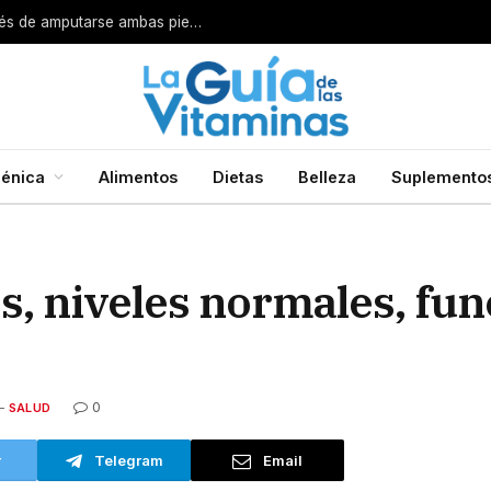
Por esta razón encarcelan a un cirujano después de amputarse ambas piernas
énica
Alimentos
Dietas
Belleza
Suplemento
es, niveles normales, fu
0
SALUD
r
Telegram
Email