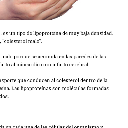
, es un tipo de lipoproteína de muy baja densidad,
 “colesterol malo”.
ra malo porque se acumula en las paredes de las
farto al miocardio o un infarto cerebral.
nsporte que conducen al colesterol dentro de la
teína. Las lipoproteínas son moléculas formadas
idos.
ada en cada una de las células del organismo y