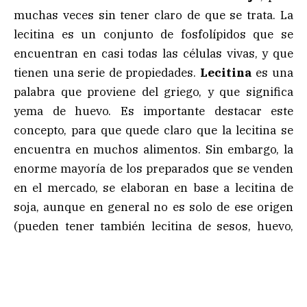
muchas veces sin tener claro de que se trata. La
lecitina es un conjunto de fosfolípidos que se
encuentran en casi todas las células vivas, y que
tienen una serie de propiedades.
Lecitina
es una
palabra que proviene del griego, y que significa
yema de huevo. Es importante destacar este
concepto, para que quede claro que la lecitina se
encuentra en muchos alimentos. Sin embargo, la
enorme mayoría de los preparados que se venden
en el mercado, se elaboran en base a lecitina de
soja, aunque en general no es solo de ese origen
(pueden tener también lecitina de sesos, huevo,
etc.) pero la proporción es claramente mayoritaria
de origen de ese vegetal. Sobre la soja debemos
agregar que es uno de los vegetales que más
proteínas aporta. Pero el punto es saber cuáles