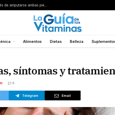
Por esta razón encarcelan a un cirujano después de amputarse ambas piernas
énica
Alimentos
Dietas
Belleza
Suplemento
sas, síntomas y tratamie
0
UD
r
Telegram
Email